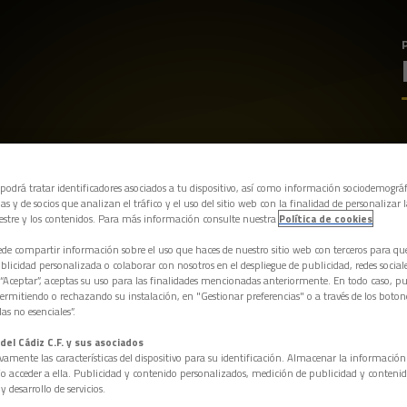
 podrá tratar identificadores asociados a tu dispositivo, así como información sociodemográf
as y de socios que analizan el tráfico y el uso del sitio web con la finalidad de personalizar 
estre y los contenidos. Para más información consulte nuestra
Política de cookies
e compartir información sobre el uso que haces de nuestro sitio web con terceros para q
licidad personalizada o colaborar con nosotros en el despliegue de publicidad, redes sociales
 “Aceptar”, aceptas su uso para las finalidades mencionadas anteriormente. En todo caso, pu
permitiendo o rechazando su instalación, en "Gestionar preferencias" o a través de los boton
as no esenciales”.
del Cádiz C.F. y sus asociados
vamente las características del dispositivo para su identificación. Almacenar la informació
/o acceder a ella. Publicidad y contenido personalizados, medición de publicidad y contenid
y desarrollo de servicios.