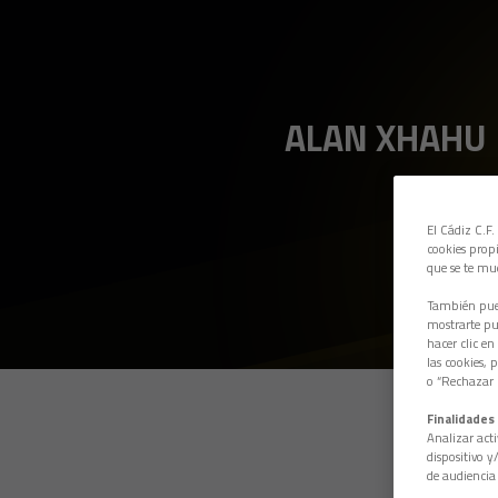
ALAN XHAHU
El Cádiz C.F.
cookies propi
que se te mu
También pued
mostrarte pub
hacer clic en
las cookies, 
o “Rechazar l
Finalidades 
Analizar acti
dispositivo y
de audiencia 