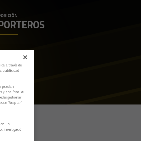
POSICIÓN
PORTEROS
ica a través de
la publicidad
ue puedan
 y analítica. Al
edes gestionar
es de “Aceptar”
n en un
o, investigación