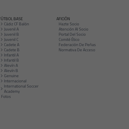
FÚTBOL BASE
AFICIÓN
Cádiz CF Balón
Hazte Socio
Juvenil A
Atención Al Socio
Juvenil B
Portal Del Socio
Juvenil C
Comité Ético
Cadete A
Federación De Peñas
Cadete B
Normativa De Acceso
Infantil A
Infantil B
Alevín A
Alevín B
Genuine
Internacional
International Soccer
Academy
Fotos