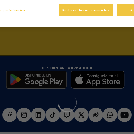
Edad
r preferencias
Rechazar las no esenciales
A
DESCARGAR LA APP AHORA