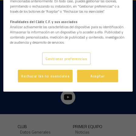
mencionadas anteriormente. En todo caso, puedes gestionar las cookies,
permitiendo o rechazando su instalación, en "Gestionar preferencias" o a
través de los botones de “Aceptar” o “Rechazar las no esenciales”.
DESCARGAR LA APP AHORA
Finalidades del Cádiz C.F. y sus asociados
Analizar activamente las características del dispositivo para su identificación.
Almacenar la información en un dispositivo y/o acceder a ella. Publicidad y
contenido personalizados, medición de publicidad y contenido, investigación
de audiencia y desarrollo de servicios.
Gestionar preferencias
Rechazar las no esenciales
Aceptar
CLUB
PRIMER EQUIPO
Datos Generales
Noticias