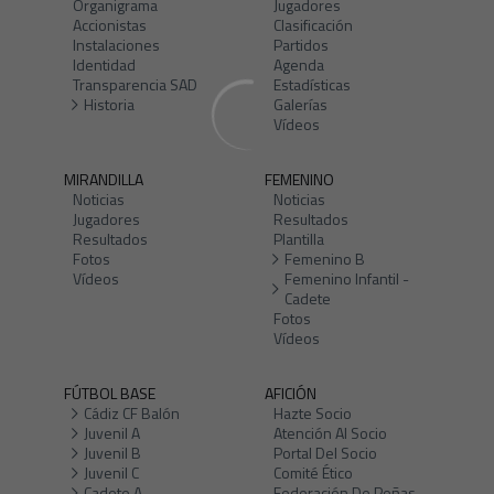
Organigrama
Jugadores
Accionistas
Clasificación
Instalaciones
Partidos
Identidad
Agenda
Transparencia SAD
Estadísticas
Historia
Galerías
Vídeos
MIRANDILLA
FEMENINO
Noticias
Noticias
Jugadores
Resultados
Resultados
Plantilla
Fotos
Femenino B
Vídeos
Femenino Infantil -
Cadete
Fotos
Vídeos
FÚTBOL BASE
AFICIÓN
Cádiz CF Balón
Hazte Socio
Juvenil A
Atención Al Socio
Juvenil B
Portal Del Socio
Juvenil C
Comité Ético
Cadete A
Federación De Peñas