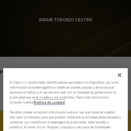
Skip to main content
AIRAM TORONJO CASTRO
POSICIÓN
PORTEROS
El Cádiz C.F. podrá tratar identificadores asociados a tu dispositivo, así como
Nacimiento
información sociodemográfica a través de cookies propias y de socios que
analizan el tráfico y el uso del sitio web con la finalidad de personalizar la
Edad
14 años
publicidad que se te muestre y los contenidos. Para más información
consulte nuestra
Política de cookies
También puede compartir información sobre el uso que haces de nuestro
sitio web con terceros para que puedan mostrarte publicidad personalizada o
colaborar con nosotros en el despliegue de publicidad, redes sociales y
analítica. Al hacer clic en “Aceptar”, aceptas su uso para las finalidades