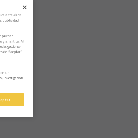
ica a través de
la publicidad
ue puedan
 y analítica. Al
edes gestionar
es de “Aceptar”
n en un
o, investigación
ceptar