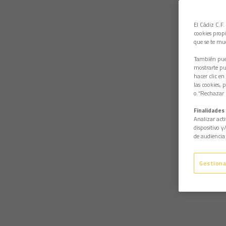
El Cádiz C.F.
cookies propi
que se te mu
También pued
mostrarte pub
hacer clic en
las cookies, 
o “Rechazar l
Finalidades 
Analizar acti
dispositivo y
de audiencia 
Gestiona