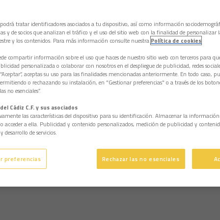
 podrá tratar identificadores asociados a tu dispositivo, así como información sociodemográf
as y de socios que analizan el tráfico y el uso del sitio web con la finalidad de personalizar 
estre y los contenidos. Para más información consulte nuestra
Política de cookies
e compartir información sobre el uso que haces de nuestro sitio web con terceros para q
licidad personalizada o colaborar con nosotros en el despliegue de publicidad, redes sociales
 “Aceptar”, aceptas su uso para las finalidades mencionadas anteriormente. En todo caso, pu
permitiendo o rechazando su instalación, en "Gestionar preferencias" o a través de los boton
as no esenciales”.
del Cádiz C.F. y sus asociados
vamente las características del dispositivo para su identificación. Almacenar la informació
/o acceder a ella. Publicidad y contenido personalizados, medición de publicidad y contenid
y desarrollo de servicios.
r preferencias
Rechazar las no esenciales
A