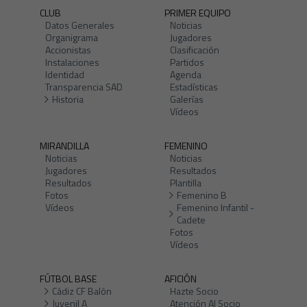
CLUB
PRIMER EQUIPO
Datos Generales
Noticias
Organigrama
Jugadores
Accionistas
Clasificación
Instalaciones
Partidos
Identidad
Agenda
Transparencia SAD
Estadísticas
Historia
Galerías
Vídeos
MIRANDILLA
FEMENINO
Noticias
Noticias
Jugadores
Resultados
Resultados
Plantilla
Fotos
Femenino B
Vídeos
Femenino Infantil -
Cadete
Fotos
Vídeos
FÚTBOL BASE
AFICIÓN
Cádiz CF Balón
Hazte Socio
Juvenil A
Atención Al Socio