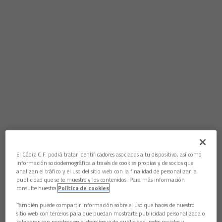
El Cádiz C.F. podrá tratar identificadores asociados a tu dispositivo, así como
información sociodemográfica a través de cookies propias y de socios que
analizan el tráfico y el uso del sitio web con la finalidad de personalizar la
publicidad que se te muestre y los contenidos. Para más información
consulte nuestra
Política de cookies
También puede compartir información sobre el uso que haces de nuestro
sitio web con terceros para que puedan mostrarte publicidad personalizada o
colaborar con nosotros en el despliegue de publicidad, redes sociales y