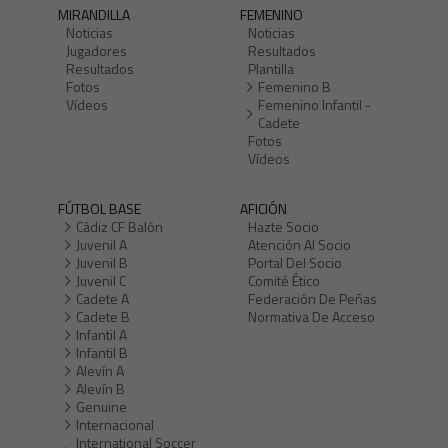
MIRANDILLA
FEMENINO
Noticias
Noticias
Jugadores
Resultados
Resultados
Plantilla
Fotos
Femenino B
Vídeos
Femenino Infantil -
Cadete
Fotos
Vídeos
FÚTBOL BASE
AFICIÓN
Cádiz CF Balón
Hazte Socio
Juvenil A
Atención Al Socio
Juvenil B
Portal Del Socio
Juvenil C
Comité Ético
Cadete A
Federación De Peñas
Cadete B
Normativa De Acceso
Infantil A
Infantil B
Alevín A
Alevín B
Genuine
Internacional
International Soccer