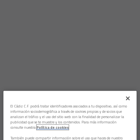
El Cádiz C.F. podrá tratar identificadores asociados a tu dispositivo, así como
información sociodemográfica a través de cookies propias y de socios que
analizan el tráfico y el uso del sitio web con la finalidad de personalizar la
publicidad que se te muestre y los contenidos. Para más información
consulte nuestra
Política de cookies
También puede compartir información sobre el uso que haces de nuestro