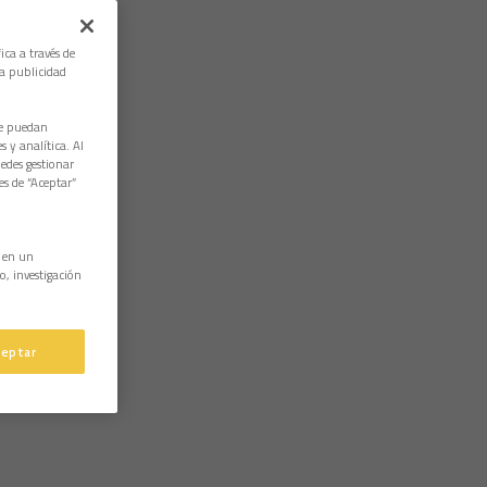
ica a través de
la publicidad
ue puedan
 y analítica. Al
edes gestionar
es de “Aceptar”
n en un
o, investigación
ceptar