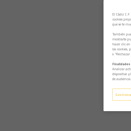
El Cádiz C.F.
cookies propi
que se te mu
También pued
mostrarte pub
hacer clic en
las cookies, 
o “Rechazar l
Finalidades 
Analizar acti
dispositivo y
de audiencia 
Gestiona