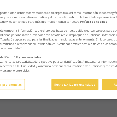
 podrá tratar identificadores asociados a tu dispositivo, así como información sociodemográf
as y de socios que analizan el tráfico y el uso del sitio web con la finalidad de personalizar 
estre y los contenidos. Para más información consulte nuestra
Política de cookies
e compartir información sobre el uso que haces de nuestro sitio web con terceros para q
licidad personalizada o colaborar con nosotros en el despliegue de publicidad, redes sociales
 “Aceptar”, aceptas su uso para las finalidades mencionadas anteriormente. En todo caso, pu
permitiendo o rechazando su instalación, en "Gestionar preferencias" o a través de los boton
as no esenciales”.
del Cádiz C.F. y sus asociados
vamente las características del dispositivo para su identificación. Almacenar la informació
/o acceder a ella. Publicidad y contenido personalizados, medición de publicidad y contenid
y desarrollo de servicios.
r preferencias
Rechazar las no esenciales
A