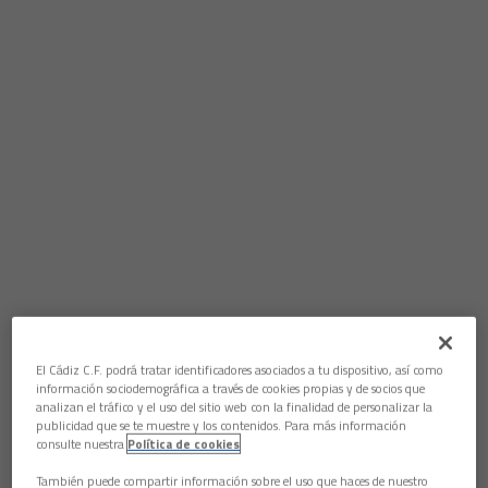
El Cádiz C.F. podrá tratar identificadores asociados a tu dispositivo, así como
información sociodemográfica a través de cookies propias y de socios que
analizan el tráfico y el uso del sitio web con la finalidad de personalizar la
publicidad que se te muestre y los contenidos. Para más información
consulte nuestra
Política de cookies
También puede compartir información sobre el uso que haces de nuestro