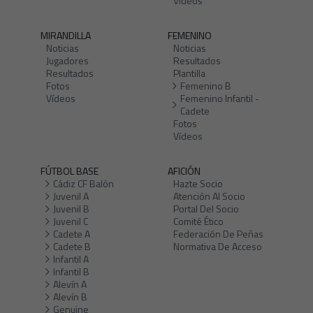
Vídeos
MIRANDILLA
FEMENINO
Noticias
Noticias
Jugadores
Resultados
Resultados
Plantilla
Fotos
Femenino B
Vídeos
Femenino Infantil -
Cadete
Fotos
Vídeos
FÚTBOL BASE
AFICIÓN
Cádiz CF Balón
Hazte Socio
Juvenil A
Atención Al Socio
Juvenil B
Portal Del Socio
Juvenil C
Comité Ético
Cadete A
Federación De Peñas
Cadete B
Normativa De Acceso
Infantil A
Infantil B
Alevín A
Alevín B
Genuine