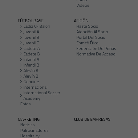
Vídeos
FÚTBOL BASE
AFICIÓN
Cádiz CF Balón
Hazte Socio
Juvenil A
Atención Al Socio
Juvenil B
Portal Del Socio
Juvenil C
Comité Ético
Cadete A
Federación De Peñas
Cadete B
Normativa De Acceso
Infantil A
Infantil B
Alevín A
Alevín B
Genuine
Internacional
International Soccer
Academy
Fotos
MARKETING
CLUB DE EMPRESAS
Noticias
Patrocinadores
Hospitality