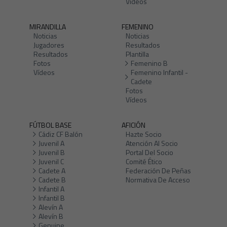
Vídeos
MIRANDILLA
FEMENINO
Noticias
Noticias
Jugadores
Resultados
Resultados
Plantilla
Fotos
Femenino B
Vídeos
Femenino Infantil -
Cadete
Fotos
Vídeos
FÚTBOL BASE
AFICIÓN
Cádiz CF Balón
Hazte Socio
Juvenil A
Atención Al Socio
Juvenil B
Portal Del Socio
Juvenil C
Comité Ético
Cadete A
Federación De Peñas
Cadete B
Normativa De Acceso
Infantil A
Infantil B
Alevín A
Alevín B
Genuine