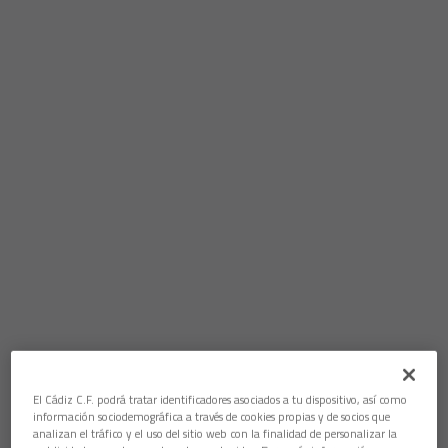
El Cádiz C.F. podrá tratar identificadores asociados a tu dispositivo, así como
información sociodemográfica a través de cookies propias y de socios que
analizan el tráfico y el uso del sitio web con la finalidad de personalizar la