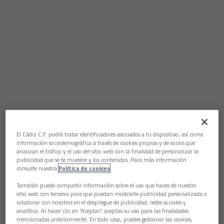
El Cádiz C.F. podrá tratar identificadores asociados a tu dispositivo, así como
información sociodemográfica a través de cookies propias y de socios que
analizan el tráfico y el uso del sitio web con la finalidad de personalizar la
publicidad que se te muestre y los contenidos. Para más información
consulte nuestra
Política de cookies
También puede compartir información sobre el uso que haces de nuestro
sitio web con terceros para que puedan mostrarte publicidad personalizada o
colaborar con nosotros en el despliegue de publicidad, redes sociales y
analítica. Al hacer clic en “Aceptar”, aceptas su uso para las finalidades
mencionadas anteriormente. En todo caso, puedes gestionar las cookies,