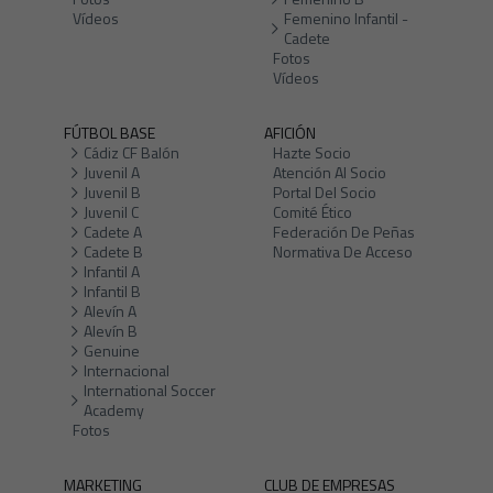
Vídeos
Femenino Infantil -
Cadete
Fotos
Vídeos
FÚTBOL BASE
AFICIÓN
Cádiz CF Balón
Hazte Socio
Juvenil A
Atención Al Socio
Juvenil B
Portal Del Socio
Juvenil C
Comité Ético
Cadete A
Federación De Peñas
Cadete B
Normativa De Acceso
Infantil A
Infantil B
Alevín A
Alevín B
Genuine
Internacional
International Soccer
Academy
Fotos
MARKETING
CLUB DE EMPRESAS