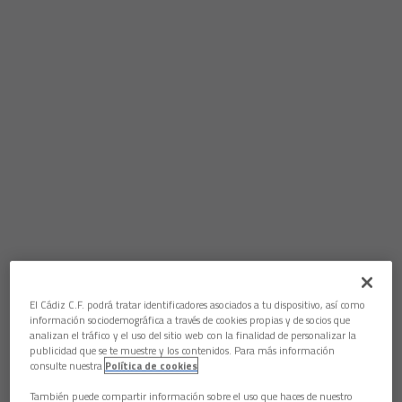
El Cádiz C.F. podrá tratar identificadores asociados a tu dispositivo, así como
información sociodemográfica a través de cookies propias y de socios que
analizan el tráfico y el uso del sitio web con la finalidad de personalizar la
publicidad que se te muestre y los contenidos. Para más información
consulte nuestra
Política de cookies
También puede compartir información sobre el uso que haces de nuestro