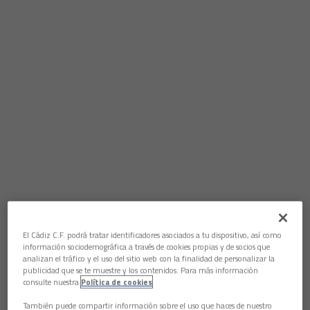
El Cádiz C.F. podrá tratar identificadores asociados a tu dispositivo, así como
información sociodemográfica a través de cookies propias y de socios que
analizan el tráfico y el uso del sitio web con la finalidad de personalizar la
publicidad que se te muestre y los contenidos. Para más información
consulte nuestra
Política de cookies
También puede compartir información sobre el uso que haces de nuestro