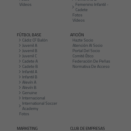
Vídeos
Femenino Infantil -
Cadete
Fotos
Vídeos
FÚTBOL BASE
AFICIÓN
Cádiz CF Balón
Hazte Socio
Juvenil A
Atención Al Socio
Juvenil B
Portal Del Socio
Juvenil C
Comité Ético
Cadete A
Federación De Peñas
Cadete B
Normativa De Acceso
Infantil A
Infantil B
Alevín A
Alevín B
Genuine
Internacional
International Soccer
Academy
Fotos
MARKETING
CLUB DE EMPRESAS