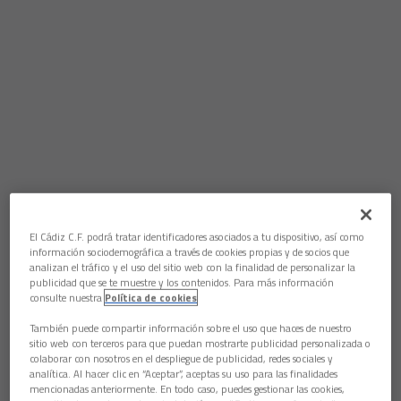
El Cádiz C.F. podrá tratar identificadores asociados a tu dispositivo, así como
información sociodemográfica a través de cookies propias y de socios que
analizan el tráfico y el uso del sitio web con la finalidad de personalizar la
publicidad que se te muestre y los contenidos. Para más información
consulte nuestra
Política de cookies
También puede compartir información sobre el uso que haces de nuestro
sitio web con terceros para que puedan mostrarte publicidad personalizada o
colaborar con nosotros en el despliegue de publicidad, redes sociales y
analítica. Al hacer clic en “Aceptar”, aceptas su uso para las finalidades
mencionadas anteriormente. En todo caso, puedes gestionar las cookies,