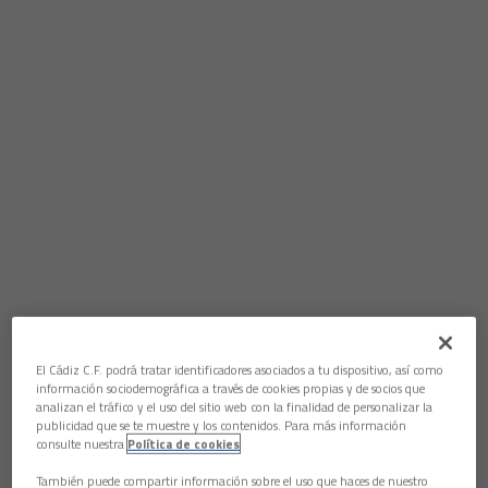
El Cádiz C.F. podrá tratar identificadores asociados a tu dispositivo, así como
información sociodemográfica a través de cookies propias y de socios que
analizan el tráfico y el uso del sitio web con la finalidad de personalizar la
publicidad que se te muestre y los contenidos. Para más información
consulte nuestra
Política de cookies
También puede compartir información sobre el uso que haces de nuestro