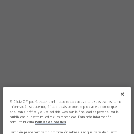
El Cádiz C.F. podrá tratar identificadores asociados a tu dispositivo, así como
información sociodemográfica a través de cookies propias y de socios que
analizan el tráfico y el uso del sitio web con la finalidad de personalizar la
publicidad que se te muestre y los contenidos. Para más información
consulte nuestra
Política de cookies
También puede compartir información sobre el uso que haces de nuestro