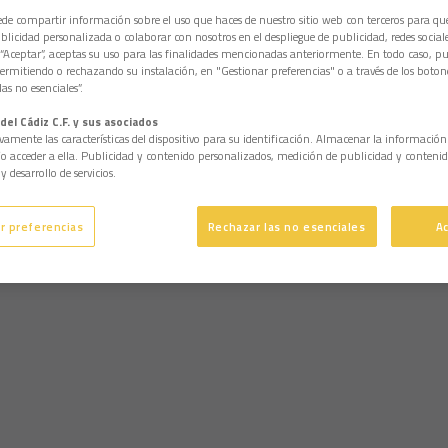
e compartir información sobre el uso que haces de nuestro sitio web con terceros para q
licidad personalizada o colaborar con nosotros en el despliegue de publicidad, redes sociales
 “Aceptar”, aceptas su uso para las finalidades mencionadas anteriormente. En todo caso, pu
permitiendo o rechazando su instalación, en "Gestionar preferencias" o a través de los boton
as no esenciales”.
del Cádiz C.F. y sus asociados
vamente las características del dispositivo para su identificación. Almacenar la informació
/o acceder a ella. Publicidad y contenido personalizados, medición de publicidad y contenid
y desarrollo de servicios.
r preferencias
Rechazar las no esenciales
A