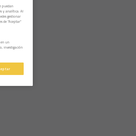
ue puedan
 y analítica. Al
edes gestionar
es de “Aceptar”
n en un
o, investigación
ceptar