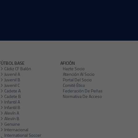
FÚTBOL BASE
AFICIÓN
Cádiz CF Balón
Hazte Socio
Juvenil A
Atención Al Socio
Juvenil B
Portal Del Socio
Juvenil C
Comité Ético
Cadete A
Federación De Peñas
Cadete B
Normativa De Acceso
Infantil A
Infantil B
Alevín A
Alevín B
Genuine
Internacional
International Soccer