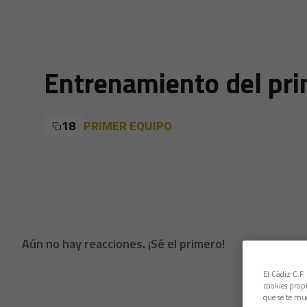
Entrenamiento del pri
18
PRIMER EQUIPO
Aún no hay reacciones. ¡Sé el primero!
El Cádiz C.F.
cookies propi
que se te mu