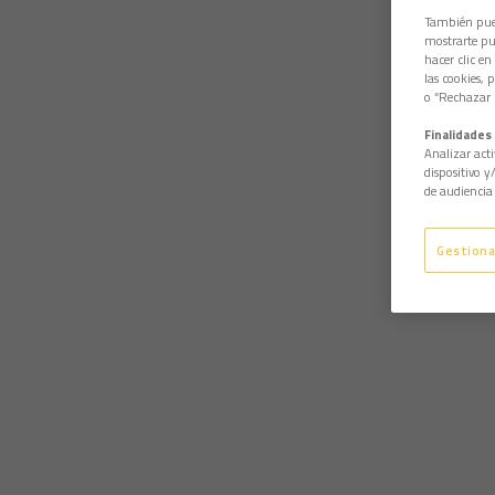
También pued
mostrarte pub
hacer clic en
las cookies, 
o “Rechazar l
Finalidades 
Analizar acti
dispositivo y
de audiencia 
Gestiona