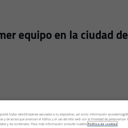
mer equipo en la ciudad de
 podrá tratar identificadores asociados a tu dispositivo, así como información sociodemográf
as y de socios que analizan el tráfico y el uso del sitio web con la finalidad de personalizar 
estre y los contenidos. Para más información consulte nuestra
Política de cookies