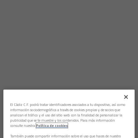
El Cádiz C.F. podrá tratar identificadores asociados a tu dispositivo, así como
información sociodemográfica a través de cookies propias y de socios que
analizan el tráfico y el uso del sitio web con la finalidad de personalizar la
publicidad que se te muestre y los contenidos. Para más información
consulte nuestra
Política de cookies
También puede compartir información sobre el uso que haces de nuestro