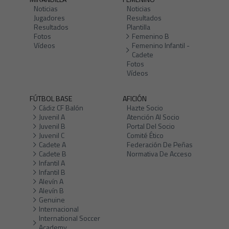
Noticias
Noticias
Jugadores
Resultados
Resultados
Plantilla
Fotos
Femenino B
Vídeos
Femenino Infantil -
Cadete
Fotos
Vídeos
FÚTBOL BASE
AFICIÓN
Cádiz CF Balón
Hazte Socio
Juvenil A
Atención Al Socio
Juvenil B
Portal Del Socio
Juvenil C
Comité Ético
Cadete A
Federación De Peñas
Cadete B
Normativa De Acceso
Infantil A
Infantil B
Alevín A
Alevín B
Genuine
Internacional
International Soccer
Academy