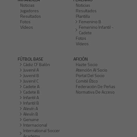
Noticias
Noticias
Jugadores
Resultados
Resultados
Plantilla
Fotos
Femenino B
Vídeos
Femenino Infantil -
Cadete
Fotos
Vídeos
FÚTBOL BASE
AFICIÓN
Cádiz CF Balón
Hazte Socio
Juvenil A
Atención Al Socio
Juvenil B
Portal Del Socio
Juvenil C
Comité Ético
Cadete A
Federación De Peñas
Cadete B
Normativa De Acceso
Infantil A
Infantil B
Alevín A
Alevín B
Genuine
Internacional
International Soccer
Academy