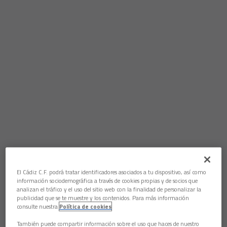
El Cádiz C.F. podrá tratar identificadores asociados a tu dispositivo, así como
información sociodemográfica a través de cookies propias y de socios que
analizan el tráfico y el uso del sitio web con la finalidad de personalizar la
publicidad que se te muestre y los contenidos. Para más información
consulte nuestra
Política de cookies
También puede compartir información sobre el uso que haces de nuestro