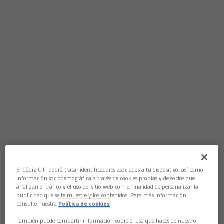
El Cádiz C.F. podrá tratar identificadores asociados a tu dispositivo, así como
información sociodemográfica a través de cookies propias y de socios que
analizan el tráfico y el uso del sitio web con la finalidad de personalizar la
publicidad que se te muestre y los contenidos. Para más información
consulte nuestra
Política de cookies
También puede compartir información sobre el uso que haces de nuestro