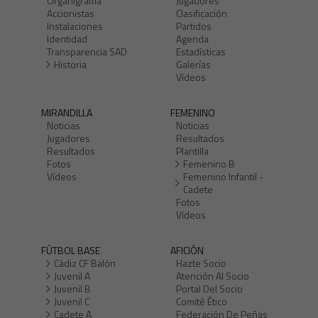
Organigrama
Jugadores
Accionistas
Clasificación
Instalaciones
Partidos
Identidad
Agenda
Transparencia SAD
Estadísticas
Historia
Galerías
Vídeos
MIRANDILLA
FEMENINO
Noticias
Noticias
Jugadores
Resultados
Resultados
Plantilla
Fotos
Femenino B
Vídeos
Femenino Infantil -
Cadete
Fotos
Vídeos
FÚTBOL BASE
AFICIÓN
Cádiz CF Balón
Hazte Socio
Juvenil A
Atención Al Socio
Juvenil B
Portal Del Socio
Juvenil C
Comité Ético
Cadete A
Federación De Peñas