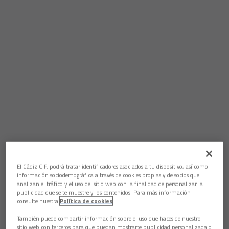
El Cádiz C.F. podrá tratar identificadores asociados a tu dispositivo, así como
información sociodemográfica a través de cookies propias y de socios que
analizan el tráfico y el uso del sitio web con la finalidad de personalizar la
publicidad que se te muestre y los contenidos. Para más información
consulte nuestra
Política de cookies
También puede compartir información sobre el uso que haces de nuestro
sitio web con terceros para que puedan mostrarte publicidad personalizada o