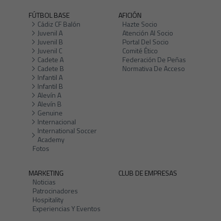
FÚTBOL BASE
AFICIÓN
Cádiz CF Balón
Hazte Socio
Juvenil A
Atención Al Socio
Juvenil B
Portal Del Socio
Juvenil C
Comité Ético
Cadete A
Federación De Peñas
Cadete B
Normativa De Acceso
Infantil A
Infantil B
Alevín A
Alevín B
Genuine
Internacional
International Soccer
Academy
Fotos
MARKETING
CLUB DE EMPRESAS
Noticias
Patrocinadores
Hospitality
Experiencias Y Eventos