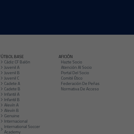
FÚTBOL BASE
AFICIÓN
Cádiz CF Balón
Hazte Socio
Juvenil A
Atención Al Socio
Juvenil B
Portal Del Socio
Juvenil C
Comité Ético
Cadete A
Federación De Peñas
Cadete B
Normativa De Acceso
Infantil A
Infantil B
Alevín A
Alevín B
Genuine
Internacional
International Soccer
Academy