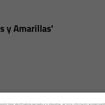
s y Amarillas'
 podrá tratar identificadores asociados a tu dispositivo, así como información sociodemográf