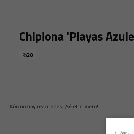
Chipiona 'Playas Azule
20
Aún no hay reacciones. ¡Sé el primero!
El Cádiz C.F.