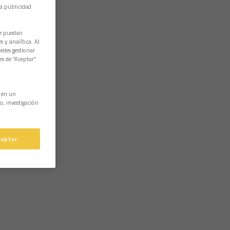
la publicidad
ue puedan
 y analítica. Al
edes gestionar
es de “Aceptar”
n en un
o, investigación
ceptar