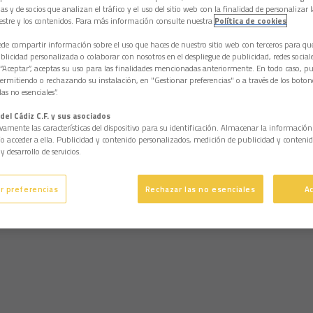
as y de socios que analizan el tráfico y el uso del sitio web con la finalidad de personalizar 
estre y los contenidos. Para más información consulte nuestra
Política de cookies
e compartir información sobre el uso que haces de nuestro sitio web con terceros para q
licidad personalizada o colaborar con nosotros en el despliegue de publicidad, redes sociales
 “Aceptar”, aceptas su uso para las finalidades mencionadas anteriormente. En todo caso, pu
permitiendo o rechazando su instalación, en "Gestionar preferencias" o a través de los boton
as no esenciales”.
del Cádiz C.F. y sus asociados
vamente las características del dispositivo para su identificación. Almacenar la informació
/o acceder a ella. Publicidad y contenido personalizados, medición de publicidad y contenid
y desarrollo de servicios.
r preferencias
Rechazar las no esenciales
A