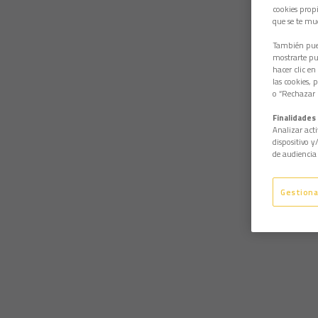
cookies propi
que se te mu
También pued
mostrarte pub
hacer clic en
las cookies, 
o “Rechazar l
Finalidades 
Analizar acti
dispositivo y
de audiencia 
Gestiona