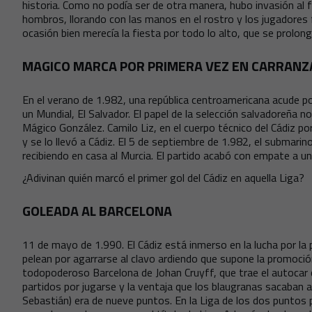
historia. Como no podía ser de otra manera, hubo invasión al fi
hombros, llorando con las manos en el rostro y los jugadores
ocasión bien merecía la fiesta por todo lo alto, que se prolo
MAGICO MARCA POR PRIMERA VEZ EN CARRANZ
En el verano de 1.982, una república centroamericana acude por
un Mundial, El Salvador. El papel de la selección salvadoreña n
Mágico González. Camilo Liz, en el cuerpo técnico del Cádiz po
y se lo llevó a Cádiz. El 5 de septiembre de 1.982, el submarino
recibiendo en casa al Murcia. El partido acabó con empate a un
¿Adivinan quién marcó el primer gol del Cádiz en aquella Liga?
GOLEADA AL BARCELONA
11 de mayo de 1.990. El Cádiz está inmerso en la lucha por la 
pelean por agarrarse al clavo ardiendo que supone la promoción
todopoderoso Barcelona de Johan Cruyff, que trae el autocar
partidos por jugarse y la ventaja que los blaugranas sacaban a
Sebastián) era de nueve puntos. En la Liga de los dos puntos p