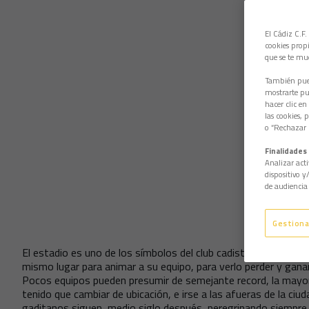
El Cádiz C.F.
cookies propi
que se te mu
También pued
mostrarte pub
hacer clic en
las cookies, 
o “Rechazar l
Finalidades 
Analizar acti
dispositivo y
de audiencia 
Gestiona
El estadio es uno de los símbolos del club cadista. Más de 65
mismo lugar para animar a su equipo, para verlo perder y ganar
Pocos equipos pueden presumir de semejante record, la mayo
tenido que cambiar de ubicación, e irse a las afueras de la ciu
gaditanos siguen, medio siglo después, peregrinando siempre 