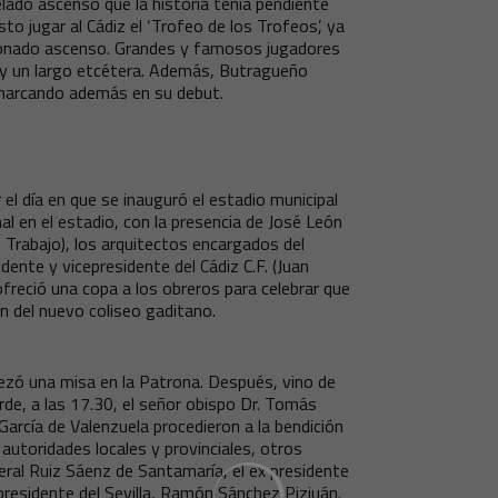
elado ascenso que la historia tenía pendiente
to jugar al Cádiz el ‘Trofeo de los Trofeos’, ya
cionado ascenso. Grandes y famosos jugadores
 y un largo etcétera. Además, Butragueño
 marcando además en su debut.
 el día en que se inauguró el estadio municipal
l en el estadio, con la presencia de José León
e Trabajo), los arquitectos encargados del
ente y vicepresidente del Cádiz C.F. (Juan
ofreció una copa a los obreros para celebrar que
n del nuevo coliseo gaditano.
rezó una misa en la Patrona. Después, vino de
rde, a las 17.30, el señor obispo Dr. Tomás
 García de Valenzuela procedieron a la bendición
 autoridades locales y provinciales, otros
eral Ruiz Sáenz de Santamaría, el ex presidente
presidente del Sevilla, Ramón Sánchez Pizjuán.