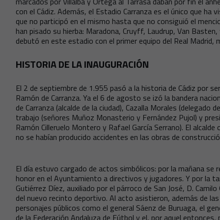
marcados por Villalba y Ortega al Tarrasa daban por fin el anh
con el Cádiz. Además, el Estadio Carranza es el único que ha vis
que no participó en el mismo hasta que no consiguió el men
han pisado su hierba: Maradona, Cruyff, Laudrup, Van Basten,
debutó en este estadio con el primer equipo del Real Madrid,
HISTORIA DE LA INAUGURACIÓN
El 2 de septiembre de 1.955 pasó a la historia de Cádiz por ser
Ramón de Carranza. Ya el 6 de agosto se izó la bandera naciona
de Carranza (alcalde de la ciudad), Cazalla Morales (delegado d
trabajo (señores Muñoz Monasterio y Fernández Pujol) y presid
Ramón Cilleruelo Montero y Rafael García Serrano). El alcalde 
no se habían producido accidentes en las obras de construcció
El día estuvo cargado de actos simbólicos: por la mañana se 
honor en el Ayuntamiento a directivos y jugadores. Y por la ta
Gutiérrez Díez, auxiliado por el párroco de San José, D. Camilo
del nuevo recinto deportivo. Al acto asistieron, además de las
personajes públicos como el general Sáenz de Buruaga, el gen
de la Federación Andaluza de Fútbol y el, por aquel entonces, 