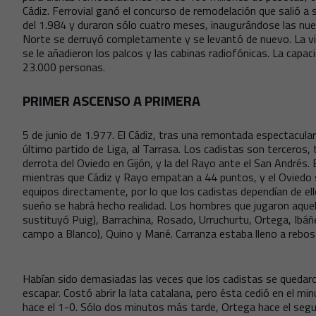
Cádiz. Ferrovial ganó el concurso de remodelación que salió 
del 1.984 y duraron sólo cuatro meses, inaugurándose las nue
Norte se derruyó completamente y se levantó de nuevo. La vis
se le añadieron los palcos y las cabinas radiofónicas. La capa
23.000 personas.
PRIMER ASCENSO A PRIMERA
5 de junio de 1.977. El Cádiz, tras una remontada espectacular 
último partido de Liga, al Tarrasa. Los cadistas son terceros,
derrota del Oviedo en Gijón, y la del Rayo ante el San Andrés. E
mientras que Cádiz y Rayo empatan a 44 puntos, y el Oviedo 
equipos directamente, por lo que los cadistas dependían de e
sueño se habrá hecho realidad. Los hombres que jugaron aquel
sustituyó Puig), Barrachina, Rosado, Urruchurtu, Ortega, Ibáñez,
campo a Blanco), Quino y Mané. Carranza estaba lleno a rebos
Habían sido demasiadas las veces que los cadistas se quedaron
escapar. Costó abrir la lata catalana, pero ésta cedió en el mi
hace el 1-0. Sólo dos minutos más tarde, Ortega hace el segu