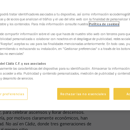
 podrá tratar identificadores asociados a tu dispositivo, así como información sociodemográf
as y de socios que analizan el tráfico y el uso del sitio web con la finalidad de personalizar 
estre y los contenidos. Para más información consulte nuestra
Política de cookies
e compartir información sobre el uso que haces de nuestro sitio web con terceros para q
licidad personalizada o colaborar con nosotros en el despliegue de publicidad, redes sociales
 “Aceptar”, aceptas su uso para las finalidades mencionadas anteriormente. En todo caso, pu
permitiendo o rechazando su instalación, en "Gestionar preferencias" o a través de los boton
as no esenciales”.
del Cádiz C.F. y sus asociados
vamente las características del dispositivo para su identificación. Almacenar la informació
/o acceder a ella. Publicidad y contenido personalizados, medición de publicidad y contenid
y desarrollo de servicios.
r preferencias
Rechazar las no esenciales
A
 años lleva el cadismo acudiendo siempre al
, para celebrar ascensos y llorar descensos.
ría, por motivos claramente económicos, han
dad. No así en Cádiz, donde tres generaciones de
al mismo sitio.