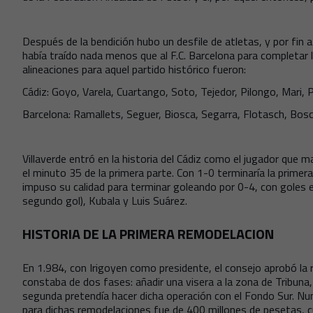
Después de la bendición hubo un desfile de atletas, y por fin a 
había traído nada menos que al F.C. Barcelona para completar 
alineaciones para aquel partido histórico fueron:
Cádiz: Goyo, Varela, Cuartango, Soto, Tejedor, Pilongo, Mari, 
Barcelona: Ramallets, Seguer, Biosca, Segarra, Flotasch, Bosc
Villaverde entró en la historia del Cádiz como el jugador que m
el minuto 35 de la primera parte. Con 1-0 terminaría la primer
impuso su calidad para terminar goleando por 0-4, con goles e
segundo gol), Kubala y Luis Suárez.
HISTORIA DE LA PRIMERA REMODELACION
En 1.984, con Irigoyen como presidente, el consejo aprobó la
constaba de dos fases: añadir una visera a la zona de Tribuna,
segunda pretendía hacer dicha operación con el Fondo Sur. Nunc
para dichas remodelaciones fue de 400 millones de pesetas, c