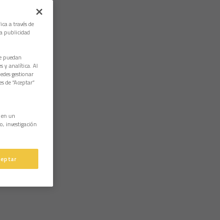
ica a través de
la publicidad
ue puedan
 y analítica. Al
edes gestionar
es de “Aceptar”
n en un
o, investigación
ceptar