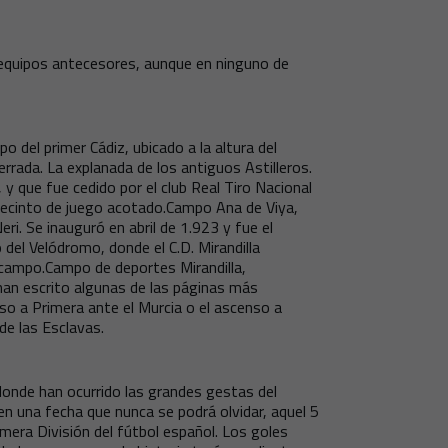
 equipos antecesores, aunque en ninguno de
o del primer Cádiz, ubicado a la altura del
errada. La explanada de los antiguos Astilleros.
 y que fue cedido por el club Real Tiro Nacional
r recinto de juego acotado.Campo Ana de Viya,
ri. Se inauguró en abril de 1.923 y fue el
del Velódromo, donde el C.D. Mirandilla
l campo.Campo de deportes Mirandilla,
han escrito algunas de las páginas más
nso a Primera ante el Murcia o el ascenso a
de las Esclavas.
 donde han ocurrido las grandes gestas del
n una fecha que nunca se podrá olvidar, aquel 5
imera División del fútbol español. Los goles