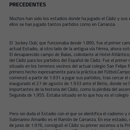
PRECEDENTES
Muchos han sido los estadios donde ha jugado el Cádiz y sus
ellos se han jugado tantos partidos como en Carranza:
El ‘Jockey Club’, que funcionaba desde 1.890, fue el primer camp
actual Estadio, al otro lado de la antigua vía férrea, ahora sot
El desaparecido campo de Balas, colindante al Hotel Atlántico,
del Cádiz para los partidos del Español de Cádiz. Fue el prime
situado en los terrenos vecinos del actual colegio San Felipe Ne
primero hecho expresamente para la práctica del fútbol.Campo 
comenzó a partir de 1.931 a jugar sus partidos, tras cercar e
inaugurado el 27 de agosto de 1.933 ante el Betis, donde se 
importantes de la historia del Cádiz, como la pérdida del asce
Segunda de 1.955. Estaba situado en lo que hoy es el colegio 
Pero sin duda el Estadio con el que se identifica el cadismo y
Submarino Amarillo es el Ramón de Carranza. En ese estadio, e
de junio de 1.976, consiguió el Cádiz su primer ascenso a la Pr