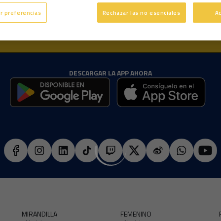
r preferencias
Rechazar las no esenciales
A
DESCARGAR LA APP AHORA
MIRANDILLA
FEMENINO