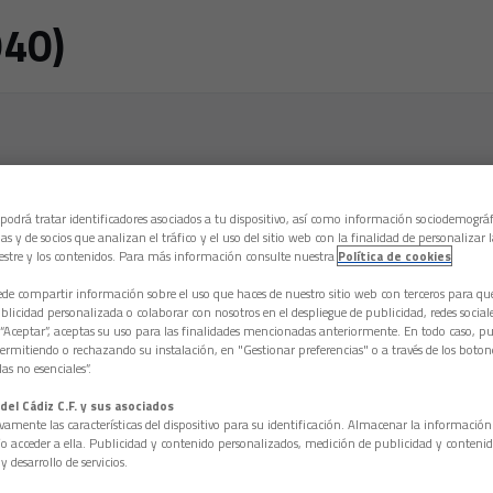
40)
a los equipos en la categoría donde estaban en la temporada1935/36
 podrá tratar identificadores asociados a tu dispositivo, así como información sociodemográf
al sorpresa para jugadores, hinchas y directivos, acaba de la mism
as y de socios que analizan el tráfico y el uso del sitio web con la finalidad de personalizar 
gunda, clasificado con honores para el torneo de Campeones y con 
estre y los contenidos. Para más información consulte nuestra
Política de cookies
ópez Gazzo nuevamente como presidente, y un plantel de sólo dieci
e compartir información sobre el uso que haces de nuestro sitio web con terceros para q
como entrenador – jugador; Camilo Liz; o Pollito Roldán, entre otr
licidad personalizada o colaborar con nosotros en el despliegue de publicidad, redes sociales
 “Aceptar”, aceptas su uso para las finalidades mencionadas anteriormente. En todo caso, pu
tes se había estado con el fútbol. Si la celebración del campeonat
permitiendo o rechazando su instalación, en "Gestionar preferencias" o a través de los boton
ultados posteriores no lo serán tanto y el ascenso queda supeditado
as no esenciales”.
asta el empate, incluso la derrota por la mínima, pero, el Real Mu
 diferencia de goles. Es un duro golpe para e cadismo y para Cádiz.
del Cádiz C.F. y sus asociados
vamente las características del dispositivo para su identificación. Almacenar la informació
/o acceder a ella. Publicidad y contenido personalizados, medición de publicidad y contenid
y desarrollo de servicios.