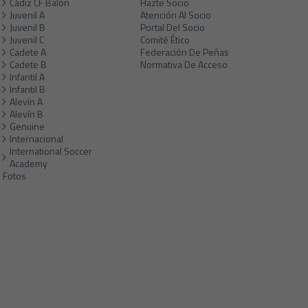
Cádiz CF Balón
Hazte Socio
Juvenil A
Atención Al Socio
Juvenil B
Portal Del Socio
Juvenil C
Comité Ético
Cadete A
Federación De Peñas
Cadete B
Normativa De Acceso
Infantil A
Infantil B
Alevín A
Alevín B
Genuine
Internacional
International Soccer
Academy
Fotos