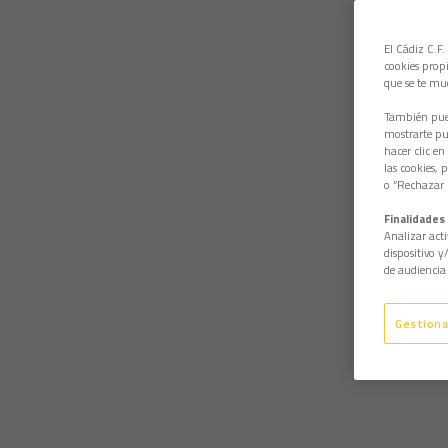
El Cádiz C.F.
cookies propi
que se te mu
También pued
mostrarte pub
hacer clic en
las cookies, 
o “Rechazar l
Finalidades 
Analizar acti
dispositivo y
de audiencia 
Gestiona