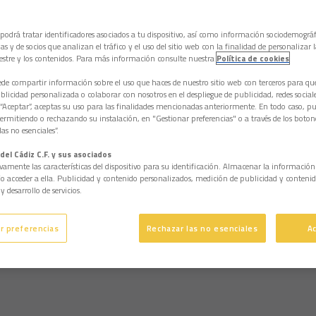
 podrá tratar identificadores asociados a tu dispositivo, así como información sociodemográf
as y de socios que analizan el tráfico y el uso del sitio web con la finalidad de personalizar 
estre y los contenidos. Para más información consulte nuestra
Política de cookies
e compartir información sobre el uso que haces de nuestro sitio web con terceros para q
licidad personalizada o colaborar con nosotros en el despliegue de publicidad, redes sociales
 “Aceptar”, aceptas su uso para las finalidades mencionadas anteriormente. En todo caso, pu
permitiendo o rechazando su instalación, en "Gestionar preferencias" o a través de los boton
as no esenciales”.
del Cádiz C.F. y sus asociados
vamente las características del dispositivo para su identificación. Almacenar la informació
/o acceder a ella. Publicidad y contenido personalizados, medición de publicidad y contenid
y desarrollo de servicios.
r preferencias
Rechazar las no esenciales
A