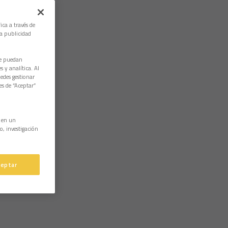
ica a través de
la publicidad
ue puedan
 y analítica. Al
edes gestionar
es de “Aceptar”
n en un
o, investigación
ceptar